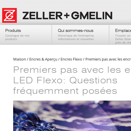
Produits
Qui sommes-nous
Emplac
Catalogue de nos
Historique de l'entreprise,
Trouver un
produits
informations et nouvelles
Zeller Gme
près de ch
Maison
/
Encres & Aperçu
/
Encres Flexo
/
Premiers pas avec les en
Premiers pas avec les 
LED Flexo: Questions
fréquemment posées