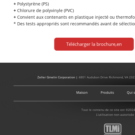
+
Polystyrène (PS)
+
Chlorure de polyvinyle (PVC)
+
Convient aux contenants en plastique injecté ou thermof
* Des tests appropriés sont recommandés avant de sélection
Télécharger la brochure,en
Zeller Gmelin Corporation |
4801 Audubon Drive Richmond, VA 232
Maison
Produits
Qui 
Tout le contenu de ce site est ©2024
L'utilisation non autorisée 