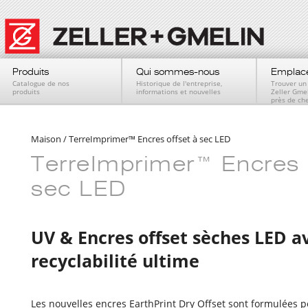
Produits
Qui sommes-nous
Emplac
Catalogue de nos
Historique de l'entreprise,
Trouver un
produits
informations et nouvelles
Zeller Gme
près de ch
Maison
/
TerreImprimer™ Encres offset à sec LED
TerreImprimer™ Encres o
sec LED
UV & Encres offset sèches LED a
recyclabilité ultime
Les nouvelles encres EarthPrint Dry Offset sont formulées p