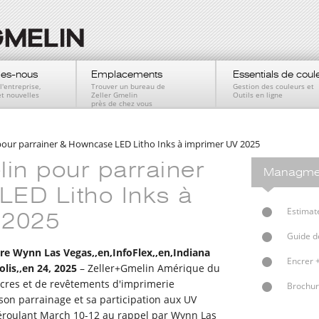
es-nous
Emplacements
Essentials de coul
l'entreprise,
Trouver un bureau de
Gestion des couleurs et
et nouvelles
Zeller Gmelin
Outils en ligne
près de chez vous
 pour parrainer & Howncase LED Litho Inks à imprimer UV 2025
in pour parrainer
Managment
ED Litho Inks à
Estimat
 2025
Guide d
re Wynn Las Vegas,,en,InfoFlex,,en,Indiana
Encrer 
lis,,en 24, 2025
– Zeller+Gmelin Amérique du
ncres et de revêtements d'imprimerie
Brochur
 son parrainage et sa participation aux UV
éroulant March 10-12 au rappel par Wynn Las