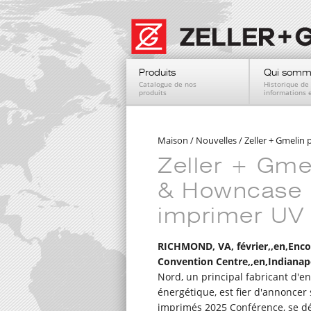
Produits
Qui somm
Catalogue de nos
Historique de 
produits
informations 
Maison
/
Nouvelles
/
Zeller + Gmelin
Zeller + Gmel
& Howncase L
imprimer UV
RICHMOND, VA, février,,en,Enco
Convention Centre,,en,Indianapo
Nord, un principal fabricant d'e
énergétique, est fier d'annoncer
imprimés 2025 Conférence, se d