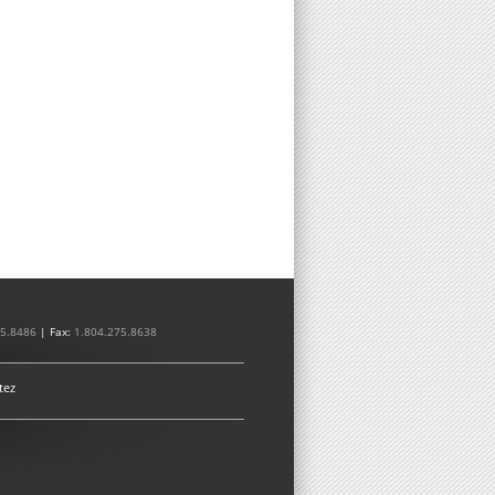
75.8486
| Fax:
1.804.275.8638
tez