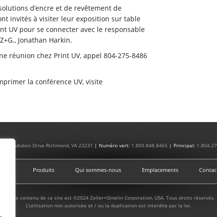
 solutions d’encre et de revêtement de
nt invités à visiter leur exposition sur table
int UV pour se connecter avec le responsable
Z+G., Jonathan Harkin.
 une réunion chez Print UV, appel 804-275-8486
mprimer la conférence UV, visite
4801 Audubon Drive Richmond, VA 23231
| Numéro vert:
1.800.848.8465
| Principal:
1.804.2
ison
Produits
Qui sommes-nous
Emplacements
Contac
Tout le contenu de ce site est ©2024 Zeller+Gmelin Corporation, USA. Tous droits réservés.
L'utilisation non autorisée et / ou la duplication est interdite par la loi.