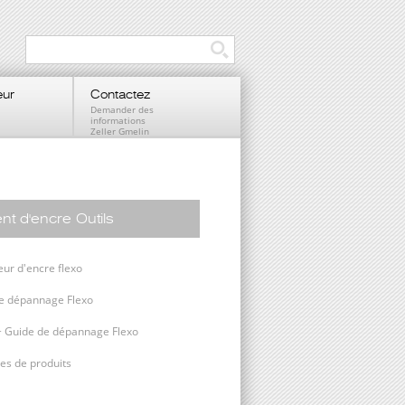
eur
Contactez
Demander des
informations
Zeller Gmelin
 d'encre Outils
eur d'encre flexo
e dépannage Flexo
+ Guide de dépannage Flexo
es de produits