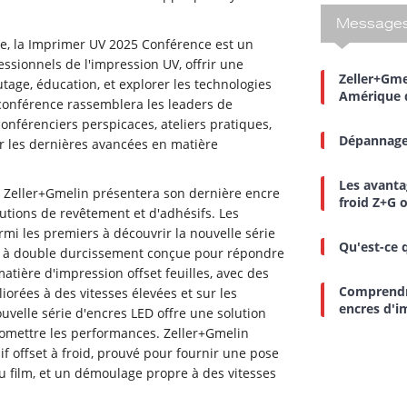
Messages
e, la
Imprimer UV 2025 Conférence
est un
sionnels de l'impression UV, offrir une
Zeller+Gme
age, éducation, et explorer les technologies
Amérique 
 conférence rassemblera les leaders de
onférenciers perspicaces, ateliers pratiques,
Dépannage
r les dernières avancées en matière
Les avanta
, Zeller+Gmelin présentera son
dernière encre
froid Z+G o
lutions de revêtement et d'adhésifs
. Les
rmi les premiers à découvrir la nouvelle série
Qu'est-ce q
ie à double durcissement conçue pour répondre
atière d'impression offset feuilles, avec des
Comprendre
orées à des vitesses élevées et sur les
encres d'i
nouvelle série d'encres LED offre une solution
mettre les performances. Zeller+Gmelin
 offset à froid, prouvé pour fournir une pose
u film, et un démoulage propre à des vitesses