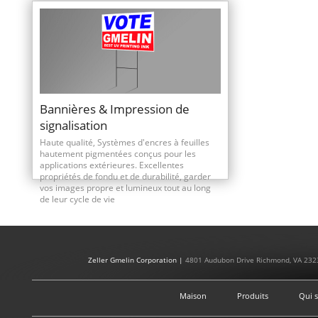
Bannières & Impression de
signalisation
Haute qualité, Systèmes d'encres à feuilles
hautement pigmentées conçus pour les
applications extérieures. Excellentes
propriétés de fondu et de durabilité, garder
vos images propre et lumineux tout au long
de leur cycle de vie
Zeller Gmelin Corporation |
4801 Audubon Drive Richmond, VA 232
Maison
Produits
Qui 