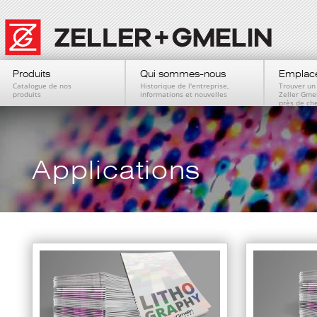
Produits
Qui sommes-nous
Emplac
Catalogue de nos
Historique de l'entreprise,
Trouver un
produits
informations et nouvelles
Zeller Gme
près de ch
Applications