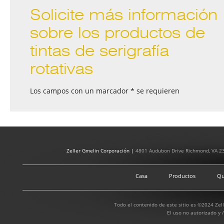
Solicite más información
sobre los productos de
tintas de serigrafía
rotativas
Los campos con un marcador * se requieren
Zeller Gmelin Corporación |
4801 Audubon Drive Richmond, VA 2
Casa
Productos
Qu
Todo el contenido de este sitio es ©2024 Zel
El uso no autorizado y /