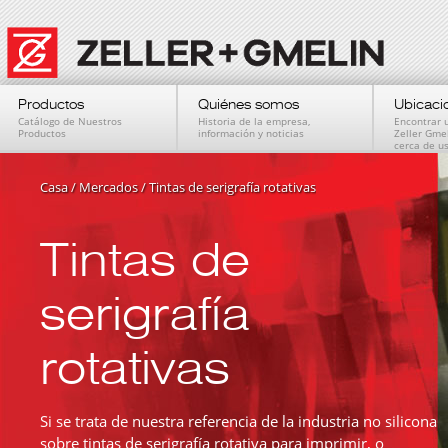
Productos
Quiénes somos
Ubicaci
Catálogo de Nuestros
Historia de la empresa,
Encontrar 
Productos
información y noticias
Zeller Gme
cerca de u
Casa
/
Mercados
/
Tintas de serigrafía rotativas
Tintas de
serigrafía
rotativas
Si se trata de nuestra referencia de la industria no silicona
sobre tintas de serigrafía rotativa para imprimir, o