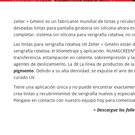
nuestro mayor serie de superficie plana durable, nosotros
lo cubrimos con nuestros UV premium líneas de tinta
curable pantalla.
Zeller + Gmelin es un fabricante mundial de tintas y recubri
deseadas tintas para pantalla giratoria sin silicona ahora e
completar, sistema sin silicona para serigrafía rotativa, no 
Las tintas para serigrafía rotativa UV Zeller + Gmelin están
serigrafía rotativa, el kilometraje y aplicación. NUVASCREEN
transferencia, estampación en caliente, sobreimpresión y l
agentes de deslizamiento. La 38 La línea de productos de l
pigmento
. Debido a su alta densidad, se expulsa el aire d
curado UV.
Tiene una aplicación única y no puede encontrar exactamen
crea tintas y recubrimientos de serigrafía nuevos y especial
Póngase en contacto con nuestro equipo hoy para comenzar
> Descargue los foll