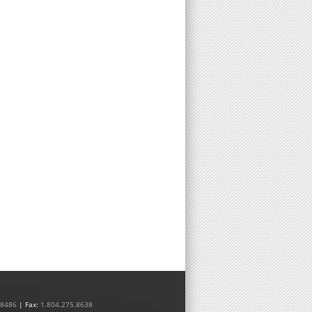
.8486
| Fax:
1.804.275.8638