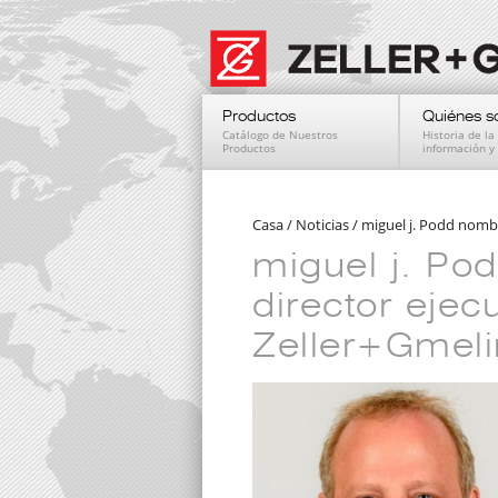
Productos
Quiénes 
Catálogo de Nuestros
Historia de l
Productos
información y 
Casa
/
Noticias
/
miguel j. Podd nomb
miguel j. P
director ejec
Zeller+Gmeli