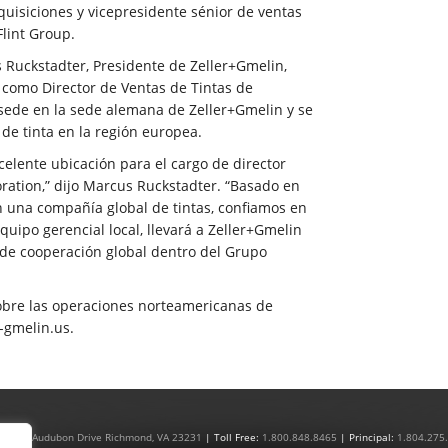
isiciones y vicepresidente sénior de ventas
Flint Group.
Ruckstadter, Presidente de Zeller+Gmelin,
como Director de Ventas de Tintas de
 sede en la sede alemana de Zeller+Gmelin y se
de tinta en la región europea.
elente ubicación para el cargo de director
ration,” dijo Marcus Ruckstadter. “Basado en
n una compañía global de tintas, confiamos en
quipo gerencial local, llevará a Zeller+Gmelin
 de cooperación global dentro del Grupo
obre las operaciones norteamericanas de
-gmelin.us
.
|
4801 Audubon Drive Richmond, VA 23231
| Toll Free:
1.800.848.8465
| Principal:
1.804.275