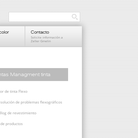
color
Contacto
Solicite información a
Zeller Gmelin
tas Managment tinta
r de tinta Flexo
 solución de problemas flexográficos
Blog de revestimiento
s de productos