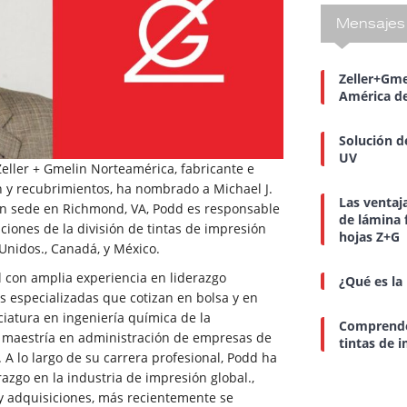
Mensajes 
Zeller+Gme
América de
Solución d
UV
eller + Gmelin Norteamérica, fabricante e
n y recubrimientos, ha nombrado a Michael J.
Las ventaj
on sede en Richmond, VA, Podd es responsable
de lámina 
aciones de la división de tintas de impresión
hojas Z+G
Unidos., Canadá, y México.
al con amplia experiencia en liderazgo
¿Qué es la
 especializadas que cotizan en bolsa y en
iatura en ingeniería química de la
Comprender 
 maestría en administración de empresas de
tintas de 
 A lo largo de su carrera profesional, Podd ha
razgo en la industria de impresión global.,
 y adquisiciones, más recientemente se