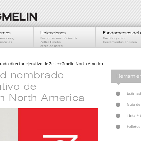
somos
Ubicaciones
Fundamentos del 
a empresa,
Encontrar una oficina de
Gestión y color
noticias
Zeller Gmelin
Herramientas en línea
cerca de usted
rado director ejecutivo de Zeller+Gmelin North America
odd nombrado
Herramien
utivo de
Estimado
n North America
Guía de
Tinta + 
Folleto