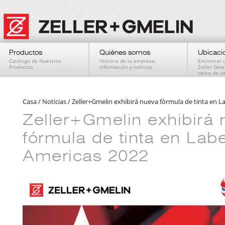
Productos
Quiénes somos
Ubicaci
Catálogo de Nuestros
Historia de la empresa,
Encontrar 
Productos
información y noticias
Zeller Gme
cerca de u
Casa
/
Noticias
/
Zeller+Gmelin exhibirá nueva fórmula de tinta en 
Zeller+Gmelin exhibirá
fórmula de tinta en Lab
Americas 2022