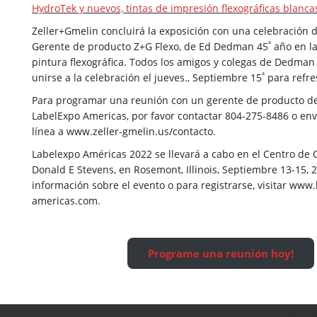
HydroTek y nuevos, tintas de impresión flexográficas blanca
Zeller+Gmelin concluirá la exposición con una celebración d
ª
Gerente de producto Z+G Flexo, de Ed Dedman 45
año en la
pintura flexográfica. Todos los amigos y colegas de Dedman 
ª
unirse a la celebración el jueves., Septiembre 15
para refre
Para programar una reunión con un gerente de producto de
LabelExpo Americas, por favor contactar 804-275-8486 o env
línea a
www.zeller-gmelin.us/contacto
.
Labelexpo Américas 2022 se llevará a cabo en el Centro de
Donald E Stevens, en Rosemont, Illinois, Septiembre 13-15, 
información sobre el evento o para registrarse, visitar
www.l
americas.com
.
Programe una reunión hoy!