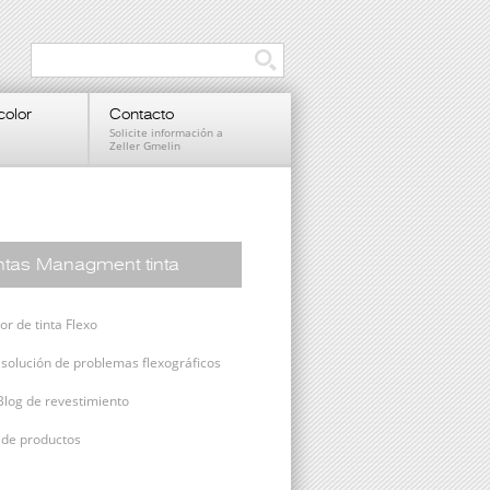
color
Contacto
Solicite información a
Zeller Gmelin
tas Managment tinta
r de tinta Flexo
 solución de problemas flexográficos
Blog de revestimiento
s de productos