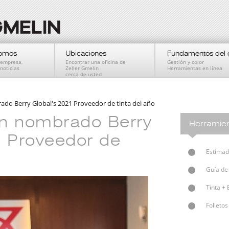
somos
Ubicaciones
Fundamentos del 
a empresa,
Encontrar una oficina de
Gestión y color
noticias
Zeller Gmelin
Herramientas en línea
cerca de usted
ado Berry Global's 2021 Proveedor de tinta del año
in nombrado Berry
Herramien
1 Proveedor de
Estimado
Guía de
Tinta + 
Folleto