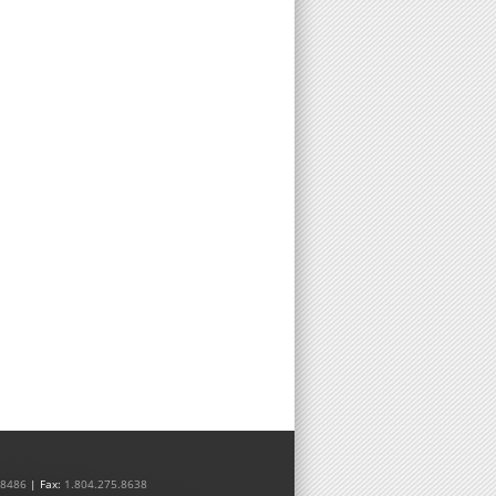
.8486
| Fax:
1.804.275.8638