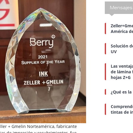
Mensajes 
Zeller+Gme
América de
Solución d
UV
Las ventaj
de lámina 
hojas Z+G
¿Qué es la
Comprender 
tintas de 
ller + Gmelin Norteamérica, fabricante
tas de impresión y recubrimientos, fue