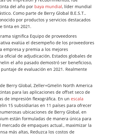
inta del año por
baya mundial
, líder mundial
stico. Como parte de Berry Global B.E.S.T..
onocido por productos y servicios destacados
e tinta en 2021.
grama significa Equipo de proveedores
ciativa evalúa el desempeño de los proveedores
la empresa y premia a los mejores
a oficial de adjudicación, Estados globales de
Gmelin el año pasado demostró ser beneficioso,
. puntaje de evaluación en 2021. Realmente
de Berry Global, Zeller+Gmelin North America
tintas para las aplicaciones de offset seco de
eas de impresión flexográfica. En un
escala
in 15 subsidiarias en 11 países para ofrecer
 numerosas ubicaciones de Berry Global, en
emium están formuladas de manera única para
el mercado de empaques actual., maximizar la
ensa más altas, Reduzca los costos de