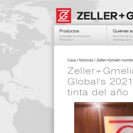
Productos
Quiénes 
Catálogo de Nuestros
Historia de l
Productos
información y 
Casa
/
Noticias
/
Zeller+Gmelin nombr
Zeller+Gmel
Global's 202
tinta del año