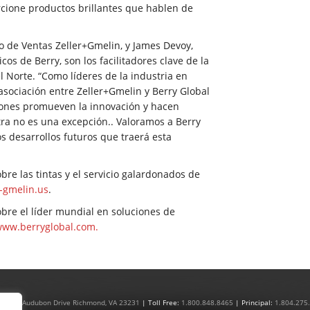
rcione productos brillantes que hablen de
o de Ventas Zeller+Gmelin, y James Devoy,
os de Berry, son los facilitadores clave de la
l Norte. “Como líderes de la industria en
asociación entre Zeller+Gmelin y Berry Global
ciones promueven la innovación y hacen
stra no es una excepción.. Valoramos a Berry
s desarrollos futuros que traerá esta
re las tintas y el servicio galardonados de
-gmelin.us
.
bre el líder mundial en soluciones de
ww.berryglobal.com.
|
4801 Audubon Drive Richmond, VA 23231
| Toll Free:
1.800.848.8465
| Principal:
1.804.275