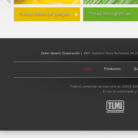
Tintas offset de pliegos
Tintas flexográficas
Zeller Gmelin Corporación |
4801 Audubon Drive Richmond, VA 2
Casa
Productos
Qu
Todo el contenido de este sitio es ©2024 Zel
El uso no autorizado y /