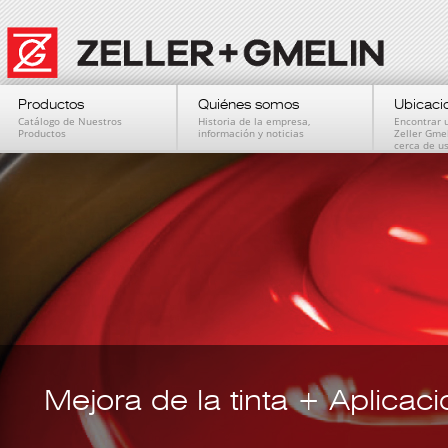
Productos
Quiénes somos
Ubicaci
Catálogo de Nuestros
Historia de la empresa,
Encontrar 
Productos
información y noticias
Zeller Gme
cerca de u
Mejora de la tinta + Aplicac