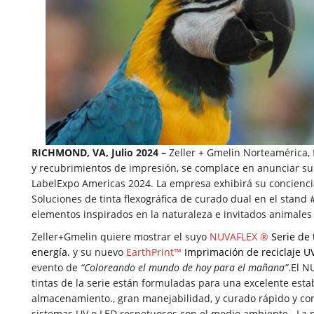
RICHMOND, VA, Julio 2024 –
Zeller + Gmelin Norteamérica, 
y recubrimientos de impresión, se complace en anunciar su 
LabelExpo Americas 2024. La empresa exhibirá su conciencia
Soluciones de tinta flexográfica de curado dual en el stand 
elementos inspirados en la naturaleza e invitados animales 
Zeller+Gmelin quiere mostrar el suyo
NUVAFLEX ®
Serie de 
energía.
y su nuevo
EarthPrint™
Imprimación de reciclaje U
evento de
“Coloreando el mundo de hoy para el mañana”
.El N
tintas de la serie están formuladas para una excelente esta
almacenamiento., gran manejabilidad, y curado rápido y co
sistemas UV o LED respetuosos con el medio ambiente.. La 