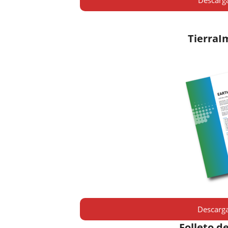
Descarga
TierraI
Descarga
Folleto de