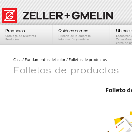
Productos
Quiénes somos
Ubicaci
Catálogo de Nuestros
Historia de la empresa,
Encontrar 
Productos
información y noticias
Zeller Gme
cerca de u
Casa
/
Fundamentos del color
/
Folletos de productos
Folletos de productos
Folleto d