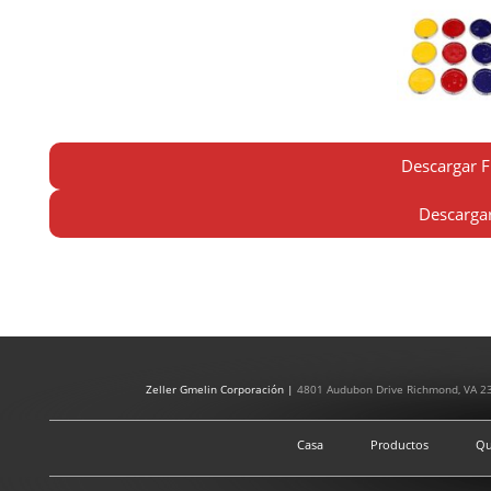
Descargar F
Descargar
Zeller Gmelin Corporación |
4801 Audubon Drive Richmond, VA 2
Casa
Productos
Qu