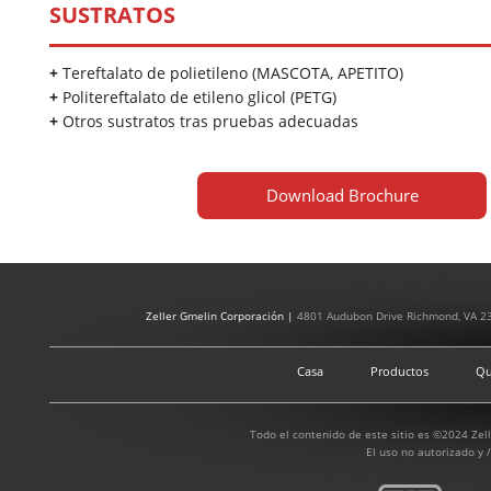
SUSTRATOS
+
Tereftalato de polietileno (MASCOTA, APETITO)
+
Politereftalato de etileno glicol (PETG)
+
Otros sustratos tras pruebas adecuadas
Download Brochure
Zeller Gmelin Corporación |
4801 Audubon Drive Richmond, VA 2
Casa
Productos
Qu
Todo el contenido de este sitio es ©2024 Zel
El uso no autorizado y /