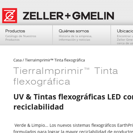
Productos
Quiénes somos
Ubicaci
Catálogo de Nuestros
Historia de la empresa,
Encontrar 
Productos
información y noticias
Zeller Gme
cerca de u
Casa
/
TierraImprimir™ Tinta flexográfica
TierraImprimir™ Tinta
flexográfica
UV & Tintas flexográficas LED 
reciclabilidad
Verde & Limpio... Los nuevos sistemas flexográficos EarthPr
formulados para lograr la mayor reciclabilidad de producto