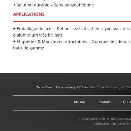
+
Solution durable – Sans benzophénone
APPLICATIONS
+
Emballage de luxe – Rehaussez l'attrait en rayon avec des
d'aluminium très brillant
+
Étiquettes & Manchons rétractables – Obtenez des détails f
haut de gamme
Zeller Gmelin Corporation |
4801 Audubon Drive Richmond, VA 232
Maison
Produits
Qui 
Tout le contenu de ce site est ©2024
L'utilisation non autorisée 